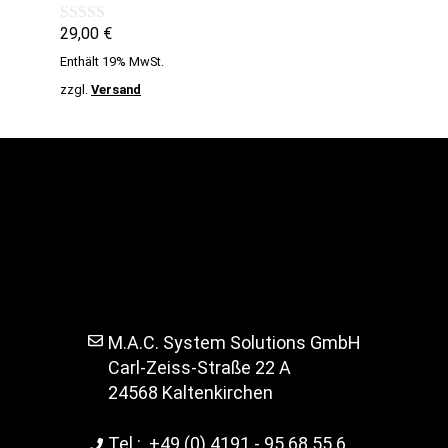
29,00
€
0
v
Enthält 19% MwSt.
o
n
zzgl.
Versand
5
M.A.C. System Solutions GmbH
Carl-Zeiss-Straße 22 A
24568 Kaltenkirchen
Tel.:
+49 (0) 4191 - 95 68 55 6