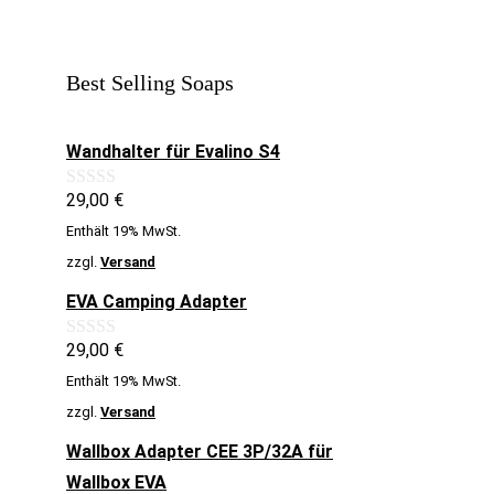
Best Selling Soaps
Wandhalter für Evalino S4
29,00
€
0
v
Enthält 19% MwSt.
o
n
zzgl.
Versand
5
EVA Camping Adapter
29,00
€
0
v
Enthält 19% MwSt.
o
n
zzgl.
Versand
5
Wallbox Adapter CEE 3P/32A für
Wallbox EVA