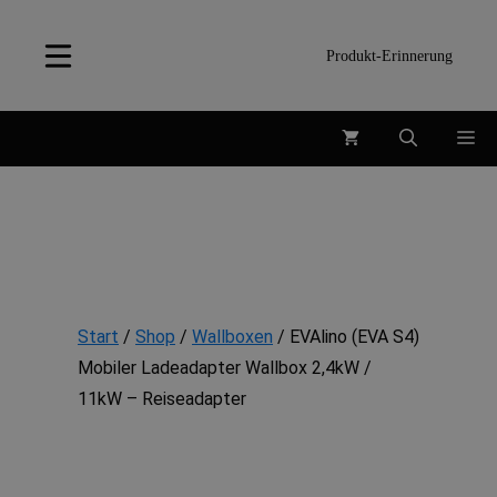
Zum
Inhalt
Produkt-Erinnerung
springen
Me
Start
/
Shop
/
Wallboxen
/ EVAlino (EVA S4)
Mobiler Ladeadapter Wallbox 2,4kW /
11kW – Reiseadapter