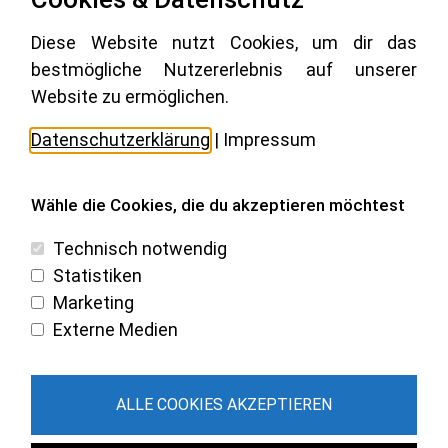
Diese Website nutzt Cookies, um dir das
M.A.C. System Solutions GmbH
bestmögliche Nutzererlebnis auf unserer
Carl-Zeiss-Straße 22 A
Website zu ermöglichen.
24568 Kaltenkirchen
Datenschutzerklärung
|
Impressum
Tel.:
+49 (0) 4191 - 95 68 55 6
Wähle die Cookies, die du akzeptieren möchtest
Blog
Cookies bearbeiten
Technisch notwendig
Statistiken
Marketing
Externe Medien
ALLE COOKIES AKZEPTIEREN
COPYRIGHT © WALLBOX-EVA.DE 2026