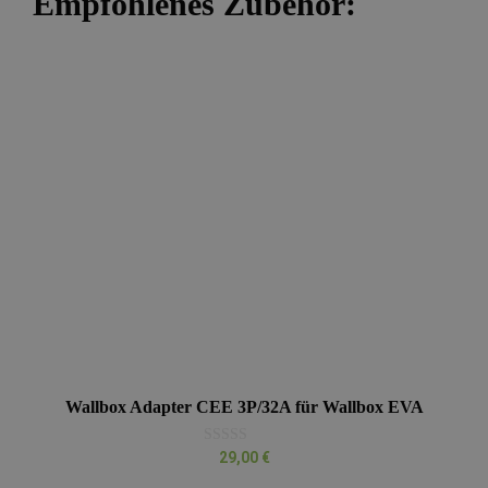
Empfohlenes Zubehör:
Wallbox Adapter CEE 3P/32A für Wallbox EVA
0
29,00
€
v
o