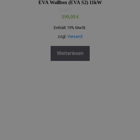
EVA Wallbox (EVA S2) 11kW
0
399,00
€
v
o
Enthält 19% MwSt.
n
5
zzgl.
Versand
Weiterlesen