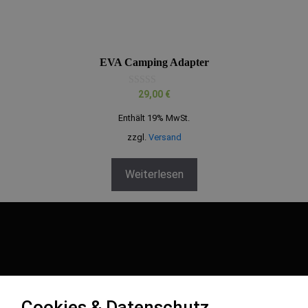
EVA Camping Adapter
0
29,00
€
v
o
Enthält 19% MwSt.
n
5
zzgl.
Versand
Weiterlesen
Cookies & Datenschutz