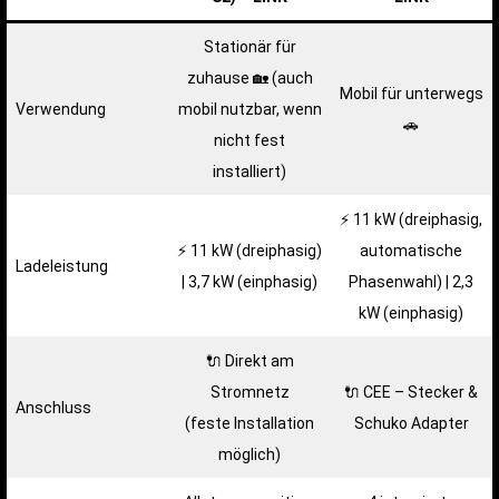
Stationär für
zuhause 🏡 (auch
Mobil für unterwegs
Verwendung
mobil nutzbar, wenn
🚗
nicht fest
installiert)
⚡️ 11 kW (dreiphasig,
⚡️ 11 kW (dreiphasig)
automatische
Ladeleistung
| 3,7 kW (einphasig)
Phasenwahl) | 2,3
kW (einphasig)
🔌 Direkt am
Stromnetz
🔌 CEE – Stecker &
Anschluss
(feste Installation
Schuko Adapter
möglich)